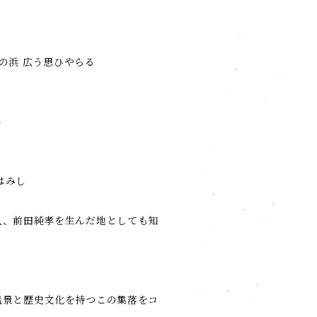
里の浜 広う思ひやらる
ん
はみし
人、前田純孝を生んだ地としても知
風景と歴史文化を持つこの集落をコ