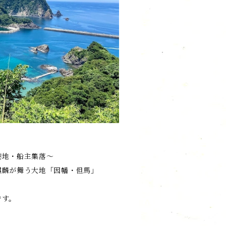
港地・船主集落〜
麒麟が舞う大地「因幡・但馬」
です。