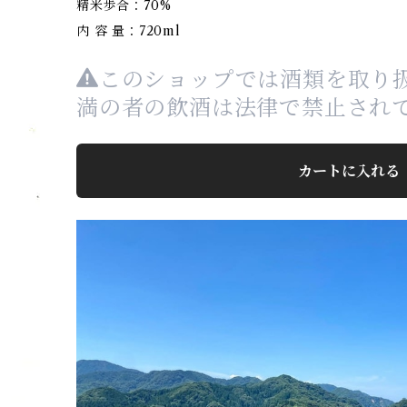
精米歩合：70%
内 容 量：720ml
このショップでは酒類を取り扱
満の者の飲酒は法律で禁止され
カートに入れる