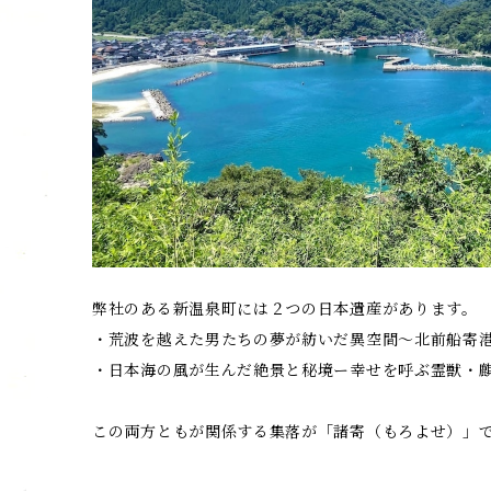
弊社のある新温泉町には２つの日本遺産があります。
・荒波を越えた男たちの夢が紡いだ異空間〜北前船寄
・日本海の風が生んだ絶景と秘境ー幸せを呼ぶ霊獣・
この両方ともが関係する集落が「諸寄（もろよせ）」