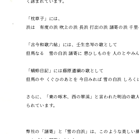
く詠まれています。
「枕草子」には、
浜は 有度の浜 吹上の浜 長浜 打出の浜 諸寄の浜 千
「古今和歌六帖」には、壬生忠岑の歌として
但馬なる 雪の白浜 諸寄に 思ひしものを 人のとやみ
「蜻蛉日記」には藤原道綱の歌として
但馬のや くぐひのあとを 今日みれば 雪の白浜 しろく
さらに、「東の啄木、西の翠溪」と言われた明治の歌
られています。
弊社の「諸寄」と「雪の白浜」は、このような美しい