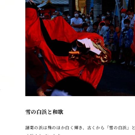
雪の白浜と和歌
諸寄の浜は殊のほか白く輝き、古くから「雪の白浜」