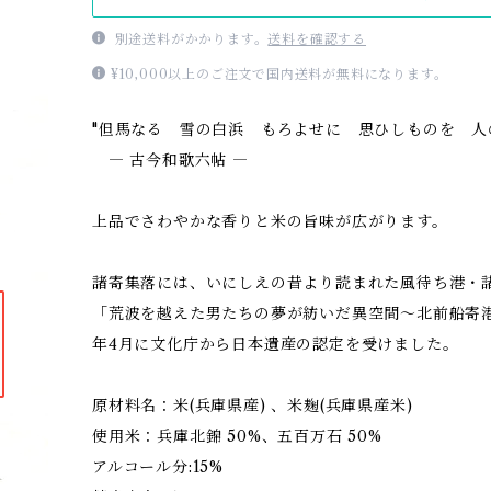
別途送料がかかります。
送料を確認する
¥10,000以上のご注文で国内送料が無料になります。
"但馬なる 雪の白浜 もろよせに 思ひしものを 人
― 古今和歌六帖 ―
上品でさわやかな香りと米の旨味が広がります。
諸寄集落には、いにしえの昔より読まれた風待ち港・
「荒波を越えた男たちの夢が紡いだ異空間〜北前船寄港
年4月に文化庁から日本遺産の認定を受けました。
原材料名：米(兵庫県産) 、米麹(兵庫県産米)
使用米：兵庫北錦 50%、五百万石 50%
アルコール分:15%