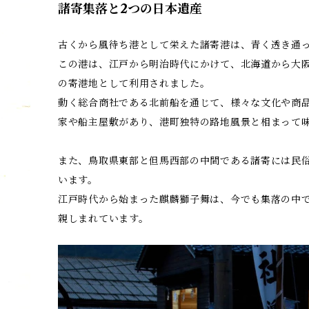
諸寄集落と2つの日本遺産
古くから風待ち港として栄えた諸寄港は、青く透き通
この港は、江戸から明治時代にかけて、北海道から大
の寄港地として利用されました。
動く総合商社である北前船を通じて、様々な文化や商
家や船主屋敷があり、港町独特の路地風景と相まって
また、鳥取県東部と但馬西部の中間である諸寄には民
います。
江戸時代から始まった麒麟獅子舞は、今でも集落の中
親しまれています。