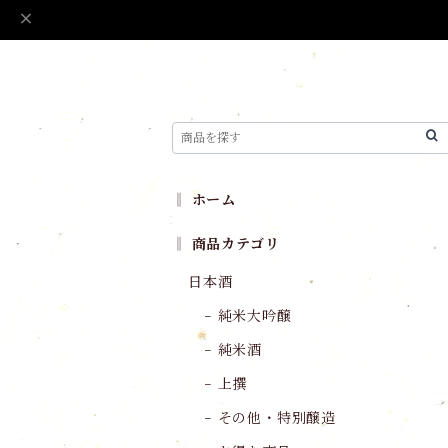
‖ ホーム
‖ 商品カテゴリ
日本酒
− 純米大吟醸
− 純米酒
− 上撰
− その他・特別醸造