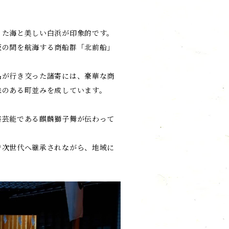
った海と美しい白浜が印象的です。
阪の間を航海する商船群「北前船」
品が行き交った諸寄には、豪華な商
味のある町並みを成しています。
俗芸能である麒麟獅子舞が伝わって
で次世代へ継承されながら、地域に