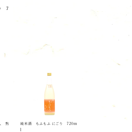
り 7
人 熟
純米酒 もふもふ にごり 720m
l