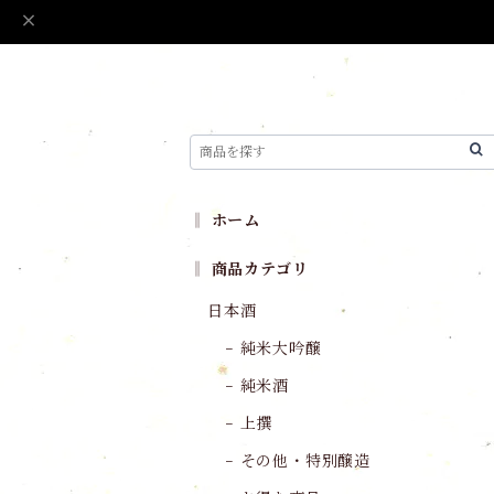
‖ ホーム
‖ 商品カテゴリ
日本酒
− 純米大吟醸
− 純米酒
− 上撰
− その他・特別醸造